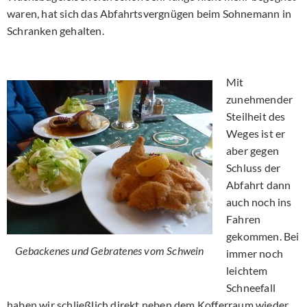
waren, hat sich das Abfahrtsvergnügen beim Sohnemann in
Schranken gehalten.
Mit
zunehmender
Steilheit des
Weges ist er
aber gegen
Schluss der
Abfahrt dann
auch noch ins
Fahren
gekommen. Bei
Gebackenes und Gebratenes vom Schwein
immer noch
leichtem
Schneefall
haben wir schließlich direkt neben dem Kofferraum wieder