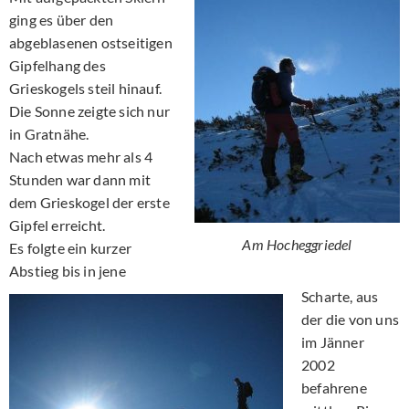
ging es über den
abgeblasenen ostseitigen
Gipfelhang des
Grieskogels steil hinauf.
Die Sonne zeigte sich nur
in Gratnähe.
Nach etwas mehr als 4
Stunden war dann mit
dem Grieskogel der erste
Gipfel erreicht.
Am Hocheggriedel
Es folgte ein kurzer
Abstieg bis in jene
Scharte, aus
der die von uns
im Jänner
2002
befahrene