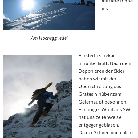
mittlere Rinne
ins
Am Hocheggriedel
Finsterliesingkar
hinunterläuft. Nach dem
Deponieren der Skier
haben wir mit der
Überschreitung des
Grates hinüber zum
Geierhaupt begonnen.
Ein böiger Wind aus SW
hat uns zeitenweise
entgegengeblasen.
Da der Schnee noch nicht