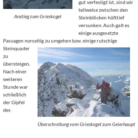
gut verfestigt ist, sind wir
teilweise zwischen den
Anstieg zum Grieskogel
Steinblöcken hüfttief
versunken. Auch galt es
einige ausgesetzte
Passagen norseitig zu umgehen bzw.
einige rutschige
Steinquader
zu
übersteigen.
Nach einer
weiteren
Stunde war
schließlich
der Gipfel
des
Überschreitung vom Grieskogel zum Geierhaupt