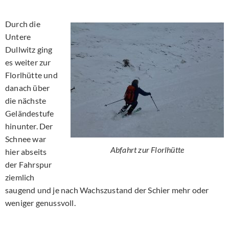
Durch die
Untere
Dullwitz ging
es weiter zur
Florlhütte und
danach über
die nächste
Geländestufe
hinunter. Der
Schnee war
Abfahrt zur Florlhütte
hier abseits
der Fahrspur
ziemlich
saugend und je nach Wachszustand der Schier mehr oder
weniger genussvoll.