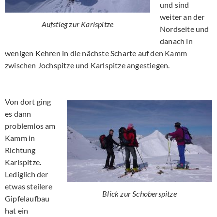
und sind
weiter an der
Aufstieg zur Karlspitze
Nordseite und
danach in
wenigen Kehren in die nächste Scharte auf den Kamm
zwischen Jochspitze und Karlspitze angestiegen.
Von dort ging
es dann
problemlos am
Kamm in
Richtung
Karlspitze.
Lediglich der
etwas steilere
Blick zur Schoberspitze
Gipfelaufbau
hat ein