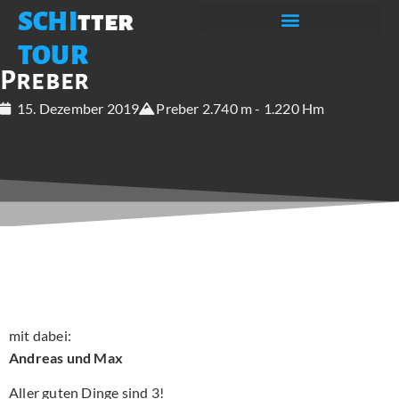
SCHI
tter
TOUR
Preber
15. Dezember 2019
Preber 2.740 m - 1.220 Hm
mit dabei:
Andreas und Max
Aller guten Dinge sind 3!