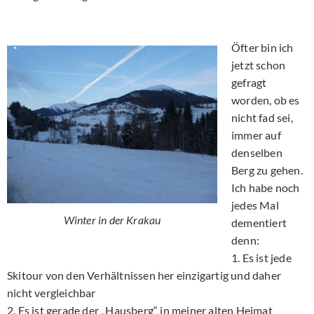
Öfter bin ich
jetzt schon
gefragt
worden, ob es
nicht fad sei,
immer auf
denselben
Berg zu gehen.
Ich habe noch
jedes Mal
Winter in der Krakau
dementiert
denn:
1. Es ist jede
Skitour von den Verhältnissen her einzigartig und daher
nicht vergleichbar
2. Es ist gerade der „Hausberg“ in meiner alten Heimat