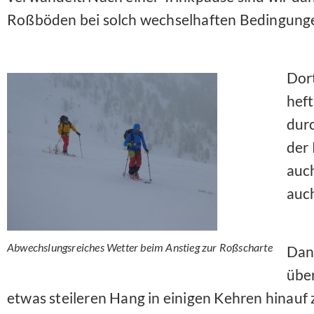
Roßböden bei solch wechselhaften Bedingunge
Dort
heft
dur
der 
auc
auch
Abwechslungsreiches Wetter beim Anstieg zur Roßscharte
Dan
übe
etwas steileren Hang in einigen Kehren hinauf