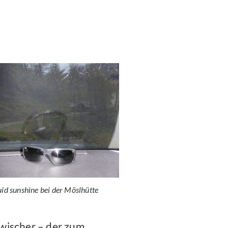
uid sunshine bei der Möslhütte
wischer – der zum