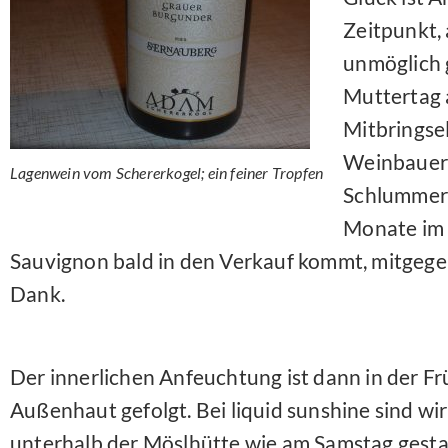
Zeitpunkt, 
unmöglich 
Muttertag 
Mitbringse
Weinbauern
Lagenwein vom Schererkogel; ein feiner Tropfen
Schlummert
Monate im 
Sauvignon bald in den Verkauf kommt, mitgegeb
Dank.
Der innerlichen Anfeuchtung ist dann in der F
Außenhaut gefolgt. Bei liquid sunshine sind w
unterhalb der Möslhütte wie am Samstag gestar