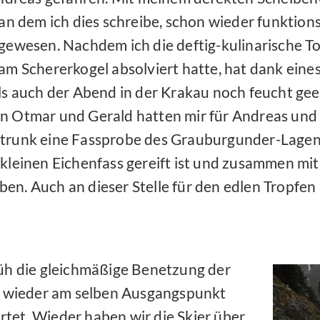
an dem ich dies schreibe, schon wieder funktions
gewesen. Nachdem ich die deftig-kulinarische 
am Schererkogel absolviert hatte, hat dank ein
ls auch der Abend in der Krakau noch feucht gee
 Otmar und Gerald hatten mir für Andreas und 
runk eine Fassprobe des Grauburgunder-Lagen
kleinen Eichenfass gereift ist und zusammen mi
en. Auch an dieser Stelle für den edlen Tropfen
rüh die gleichmäßige Benetzung der
ir wieder am selben Ausgangspunkt
tet. Wieder haben wir die Skier über