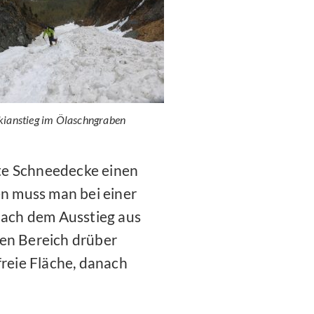
kianstieg im Ölaschngraben
te Schneedecke einen
en muss man bei einer
 Nach dem Ausstieg aus
ten Bereich drüber
freie Fläche, danach