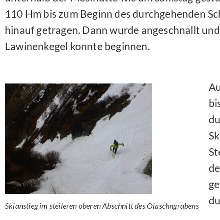
110 Hm bis zum Beginn des durchgehenden Sc
hinauf getragen. Dann wurde angeschnallt und 
Lawinenkegel konnte beginnen.
Au
bi
du
Sk
St
de
ge
du
Skianstieg im steileren oberen Abschnitt des Ölaschngrabens