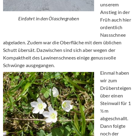
unserem
Anstieg in der
Einfahrt in den Ölaschngraben
Früh auch hier
ordentlich
Nassschnee
abgeladen. Zudem war die Oberfläche mit dem üblichen
Schutt übersät. Dazwischen sind sich aber wegen der
Kompaktheit des Lawinenschnees einige genussvolle
Schwünge ausgegangen.
Einmal haben
wir zum
Drübersteigen
über einen
Steinwall für 1
½ m
abgeschnallt.
Dann folgte
noch der