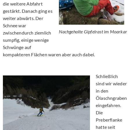
die weitere Abfahrt
gestärkt. Danach ging es
weiter abwärts. Der
Schnee war
Nachgeholte Gipfelrast im Moarkar
zwischendurch ziemlich
sumpfig, einige wenige
Schwünge auf
kompakteren Flächen waren aber auch dabei.
Schließlich
sind wir wieder
in den
Ölaschngraben
eingefahren.
Die
Preberflanke
hatte seit