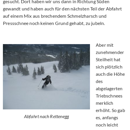
gesucht. Dort haben wir uns dann in Richtung Süden
gewandt und haben auch für den nächsten Teil der Abfahrt
auf einem Mix aus brechendem Schmelzharsch und
Pressschnee noch keinen Grund gehabt, zu jubeln.
Aber mit
zunehmender
Steilheit hat
sich plötzlich
auch die Höhe
des
abgelagerten
Triebschnees
merklich
erhöht. So gab
Abfahrt nach Rettenegg
es, anfangs
noch leicht