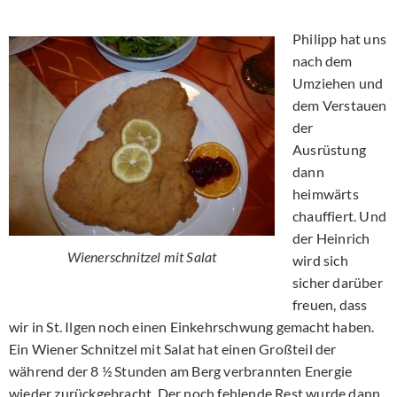
Philipp hat uns
nach dem
Umziehen und
dem Verstauen
der
Ausrüstung
dann
heimwärts
chauffiert. Und
der Heinrich
Wienerschnitzel mit Salat
wird sich
sicher darüber
freuen, dass
wir in St. Ilgen noch einen Einkehrschwung gemacht haben.
Ein Wiener Schnitzel mit Salat hat einen Großteil der
während der 8 ½ Stunden am Berg verbrannten Energie
wieder zurückgebracht. Der noch fehlende Rest wurde dann