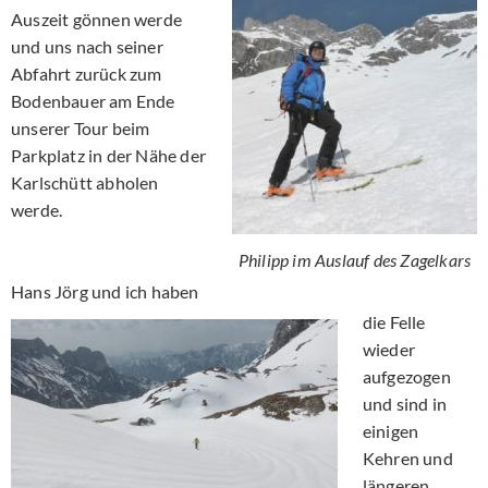
Auszeit gönnen werde
und uns nach seiner
Abfahrt zurück zum
Bodenbauer am Ende
unserer Tour beim
Parkplatz in der Nähe der
Karlschütt abholen
werde.
Philipp im Auslauf des Zagelkars
Hans Jörg und ich haben
die Felle
wieder
aufgezogen
und sind in
einigen
Kehren und
längeren