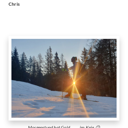
Chris
Morgenstund hat Gold … … im Knie 😉