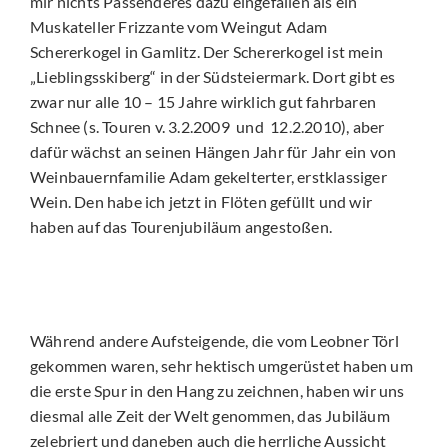
mir nichts Passenderes dazu eingefallen als ein
Muskateller Frizzante vom Weingut Adam
Schererkogel in Gamlitz. Der Schererkogel ist mein
„Lieblingsskiberg“ in der Südsteiermark. Dort gibt es
zwar nur alle 10 – 15 Jahre wirklich gut fahrbaren
Schnee (s. Touren v. 3.2.2009
und
12.2.2010), aber
dafür wächst an seinen Hängen Jahr für Jahr ein von
Weinbauernfamilie Adam gekelterter, erstklassiger
Wein. Den habe ich jetzt in Flöten gefüllt und wir
haben auf das Tourenjubiläum angestoßen.
Während andere Aufsteigende, die vom Leobner Törl
gekommen waren, sehr hektisch umgerüstet haben um
die erste Spur in den Hang zu zeichnen, haben wir uns
diesmal alle Zeit der Welt genommen, das Jubiläum
zelebriert und daneben auch die herrliche Aussicht