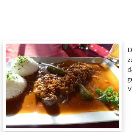
D
z
d
g
V