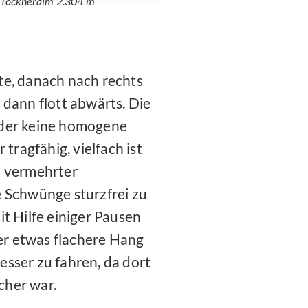
Tockneralm 2.304 m
te, danach nach rechts
 dann flott abwärts. Die
ider keine homogene
 tragfähig, vielfach ist
n vermehrter
e Schwünge sturzfrei zu
it Hilfe einiger Pausen
r etwas flachere Hang
sser zu fahren, da dort
cher war.