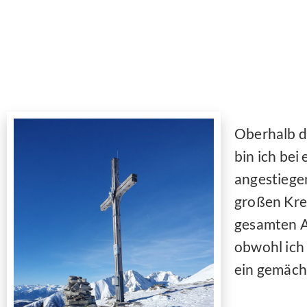
Oberhalb d
bin ich bei
angestiegen
großen Kreu
gesamten An
obwohl ich
ein gemäch